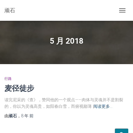
顽石
切
换
导
航
5 月 2018
行路
麦径徒步
读完尼采的《查》，赞同他的一个观点——肉体与灵魂并不是割裂
的，你以为灵魂高贵，如阳春白雪，而俯视鄙薄
阅读更多…
由
顽石
，
8 年
前