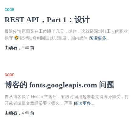
CODE
REST API，Part 1：设计
最近疫情原因又在工位睡了几天，绷住，这就是深圳打工人的职业
操守
记得陆奇刚回国就职百度，国内媒体
阅读更多…
由
顽石
，
4 年
前
CODE
博客的 fonts.googleapis.com 问题
自从博客换了 Hestia 主题后，有段时间用起来老觉得浑身难受，打
开或者编辑文章经常要卡很久，严重
阅读更多…
由
顽石
，
4 年
前