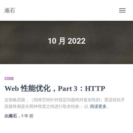
顽石
切
换
导
航
10 月 2022
CODE
Web 性能优化，Part 3：HTTP
在策略层面，（四维空间针对指定问题绝对复杂性的）普适优化手
段最终都是在两种维度之间进行取舍转换： 以
阅读更多…
由
顽石
，
4 年
前