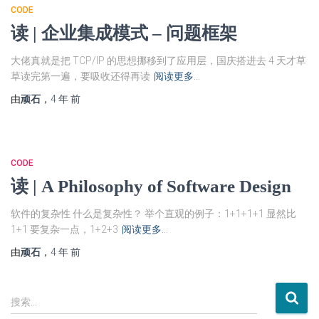
CODE
读 | 企业集成模式 – 问题框架
大佬真就是把 TCP/IP 的思想挪移到了应用层，国庆搭进去 4 天才草
草读完第一遍，要吸收还得再读
阅读更多…
由
顽石
，
4 年
前
CODE
读 | A Philosophy of Software Design
软件的复杂性 什么是复杂性？ 举个直观的例子：1+1+1+1 显然比
1+1 要复杂一点，1+2+3
阅读更多…
由
顽石
，
4 年
前
搜
搜索…
索