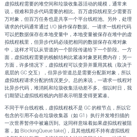
虚拟线程需要的堆空间和垃圾收集器活动的规模，通常来
说，很难和异步代码需要的相比。百万虚拟线程至少需要百
万对象，但百万任务也是共享一个平台线程池。另外，处理
请求的代码通常通过 I/O 操作保存数据。一请求一线程代码
可以把数据保存在本地变量中，本地变量被保存在堆中的虚
拟线程栈里，但异步代码必须把相同的数据保存在堆对象
中，这样才可以从管道的一个阶段传递给下一个阶段。一方
面，虚拟线程需要的栈帧结构比紧凑对象更耗费内存；另一
方面，许多情况下，虚拟线程可以变异并重用其栈（取决于
底层的 GC 交互），但异步管道总是需要分配新对象，所以
虚拟线程请求分配的情况更少。总的来说，一请求一线程对
比异步代码，堆消耗和垃圾收集活动差不多。假以时日，我
们期望让虚拟线程栈的内部表示明显变得更紧凑。
不同于平台线程栈，虚拟线程栈不是 GC 的根节点，所以它
包含的引用不会在垃圾收集器（如 G1）执行并发堆扫描的
一次世界暂停中被遍历到。这同样意味着如果虚拟线程被阻
塞，如 BlockingQueue.take()，且其他线程不持有虚拟线程