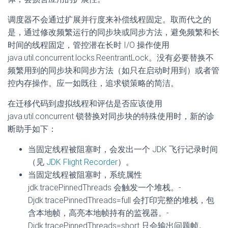
调度器不会通过扩展并行度来补偿线程固定。取而代之的
是，通过修改频繁运行的同步块或同步方法，避免频繁和长
时间的线程固定，管控潜在长时 I/O 操作使用
java.util.concurrent.locks.ReentrantLock。没有必要替换不
频繁用到的同步块和同步方法（如只在启动时用到）或者管
控内存操作。应一如既往，追求锁策略的简洁。
在迁移代码到虚拟线程和评估是否应该使用
java.util.concurrent 锁替换对同步块的特殊使用时，新的诊
断助手如下：
当固定线程被阻塞时，会发出一个 JDK 飞行记录时间
（见
JDK Flight Recorder
）。
当固定线程被阻塞时，系统属性
jdk.tracePinnedThreads 会触发一个堆栈。-
Djdk.tracePinnedThreads=full 会打印完整的堆栈，包
含本地帧，高亮本地帧持有的监视器。-
Djdk.tracePinnedThreads=short 只会输出问题帧。