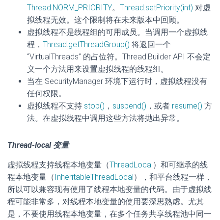
Thread.NORM_PRIORITY
。
Thread.setPriority(int)
对虚
拟线程无效。这个限制将在未来版本中回顾。
虚拟线程不是线程组的可用成员。当调用一个虚拟线
程，
Thread.getThreadGroup()
将返回一个
“VirtualThreads” 的占位符。Thread.Builder API 不会定
义一个方法用来设置虚拟线程的线程组。
当在 SecurityManager 环境下运行时，虚拟线程没有
任何权限。
虚拟线程不支持
stop()
，
suspend()
，或者
resume()
方
法。在虚拟线程中调用这些方法将抛出异常。
Thread-local 变量
虚拟线程支持线程本地变量（
ThreadLocal
）和可继承的线
程本地变量（
InheritableThreadLocal
），和平台线程一样，
所以可以兼容现有使用了线程本地变量的代码。由于虚拟线
程可能非常多，对线程本地变量的使用要深思熟虑。尤其
是，不要使用线程本地变量，在多个任务共享线程池中同一