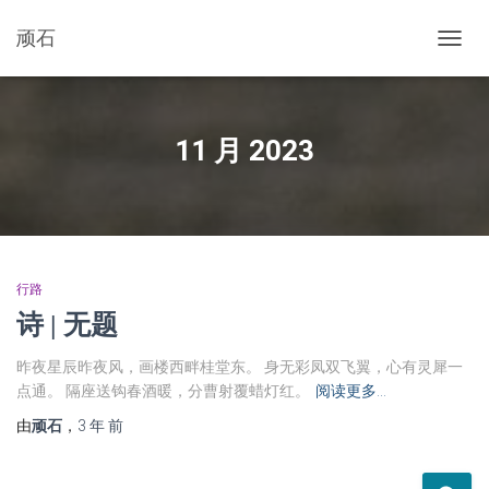
顽石
切
换
导
航
11 月 2023
行路
诗 | 无题
昨夜星辰昨夜风，画楼西畔桂堂东。 身无彩凤双飞翼，心有灵犀一
点通。 隔座送钩春酒暖，分曹射覆蜡灯红。
阅读更多…
由
顽石
，
3 年
前