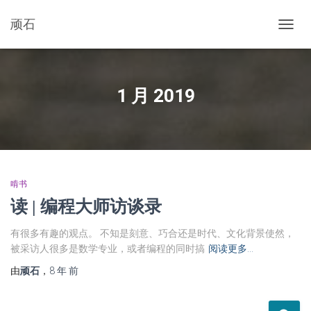
顽石
切
换
导
航
1 月 2019
啃书
读 | 编程大师访谈录
有很多有趣的观点。 不知是刻意、巧合还是时代、文化背景使然，
被采访人很多是数学专业，或者编程的同时搞
阅读更多…
由
顽石
，
8 年
前