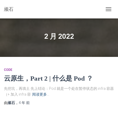
顽石
切
换
导
航
2 月 2022
CODE
云原生，Part 2 | 什么是 Pod ？
先挖坑，再填土 先上结论：Pod 就是一个处在暂停状态的 infra 容器
（+ 加入 infra 容
阅读更多…
由
顽石
，
4 年
前