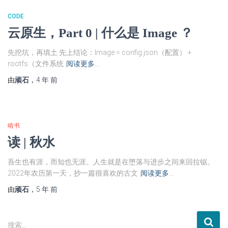
CODE
云原生，Part 0 | 什么是 Image ？
先挖坑，再填土 先上结论：Image = config.json（配置） +
rootfs（文件系统
阅读更多…
由
顽石
，
4 年
前
啃书
读 | 秋水
吾生也有涯，而知也无涯。人生就是在堕落与进步之间来回拉锯。
2022年农历第一天，抄一篇很喜欢的古文
阅读更多…
由
顽石
，
5 年
前
搜
搜索…