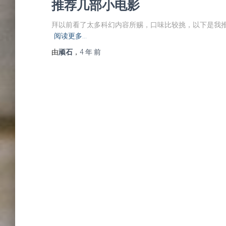
推荐几部小电影
拜以前看了太多科幻内容所赐，口味比较挑，以下是我推
阅读更多…
由
顽石
，
4 年
前