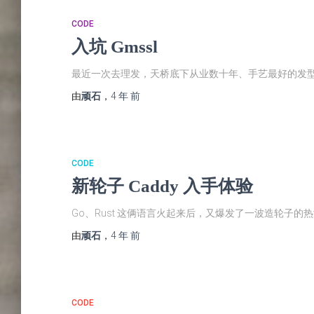
CODE
入坑 Gmssl
最近一次去理发，天桥底下从业数十年、手艺最好的发型
由
顽石
，
4 年
前
CODE
新轮子 Caddy 入手体验
Go、Rust 这俩语言火起来后，又爆发了一波造轮子的热潮。G
由
顽石
，
4 年
前
CODE