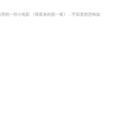
荐的一些小电影 《彗星来的那一夜》，宇宙竟然恐怖如