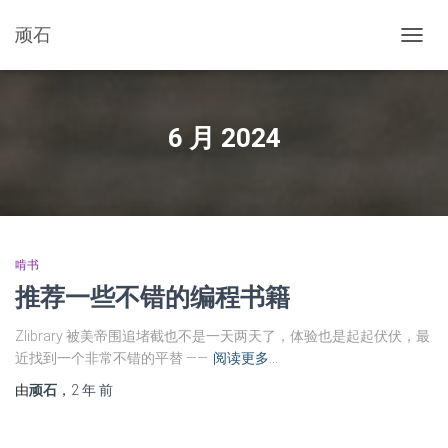
顽石
切
换
导
航
6 月 2024
啃书
推荐一些不错的编程书籍
Zlibrary 被美帝围追堵截也不是一天两天了，体验也是起起伏伏，最
近找到一个非常不错的平替 ——
阅读更多…
由
顽石
，
2 年
前