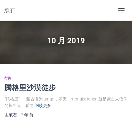
顽石
切
换
导
航
10 月 2019
行路
腾格里沙漠徒步
“腾格里”——蒙古语为 tangri，即天。mongke tangri 就是蒙古人信仰
的长生天，看过
阅读更多…
由
顽石
，
7 年
前