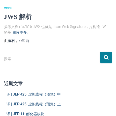
CODE
JWS 解析
参考文档 rfc7515 JWS 也就是 Json Web Signature，是构造 JWT
的基
阅读更多…
由
顽石
，
7 年
前
搜
搜索…
索
：
近期文章
译 | JEP 425: 虚拟线程（预览）中
译 | JEP 425: 虚拟线程（预览）上
译 | JEP 11: 孵化器模块